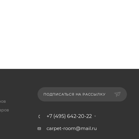
ПОДПИСАТЬСЯ НА РАССЫЛКУ
ров
вров
+7 (495) 642-20-22
carpet-room@mail.ru